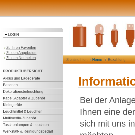
LOGIN
Zu Ihren Favoriten
Zu den Angeboten
Zu den Neuheiten
Sie sind hier:
Home
Bezahlung
PRODUKTÜBERSICHT
Informati
Akkus und Ladegeräte
Batterien
Dekorationsbeleuchtung
Bei der Anlag
Kabel, Adapter & Zubehör
Kleingeräte
Ihnen eine der
Leuchtmittel & Leuchten
Multimedia-Zubehör
sich mit uns i
Taschenlampen & Leuchten
Werkstatt- & Reinigungsbedarf