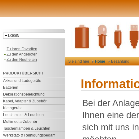
LOGIN
Zu Ihren Favoriten
Zu den Angeboten
Zu den Neuheiten
Sie sind hier:
Home
Bezahlung
PRODUKTÜBERSICHT
Informati
Akkus und Ladegeräte
Batterien
Dekorationsbeleuchtung
Bei der Anlag
Kabel, Adapter & Zubehör
Kleingeräte
Ihnen eine der
Leuchtmittel & Leuchten
Multimedia-Zubehör
sich mit uns i
Taschenlampen & Leuchten
Werkstatt- & Reinigungsbedarf