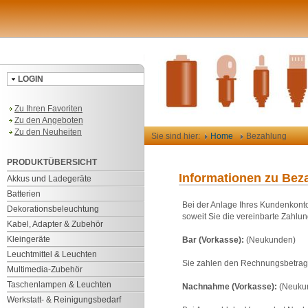
LOGIN
Zu Ihren Favoriten
Zu den Angeboten
Zu den Neuheiten
Sie sind hier:
Home
Bezahlung
PRODUKTÜBERSICHT
Informationen zu Bez
Akkus und Ladegeräte
Batterien
Bei der Anlage Ihres Kundenkonto
Dekorationsbeleuchtung
soweit Sie die vereinbarte Zahlu
Kabel, Adapter & Zubehör
Kleingeräte
Bar (Vorkasse):
(Neukunden)
Leuchtmittel & Leuchten
Sie zahlen den Rechnungsbetrag 
Multimedia-Zubehör
Taschenlampen & Leuchten
Nachnahme (Vorkasse):
(Neuku
Werkstatt- & Reinigungsbedarf