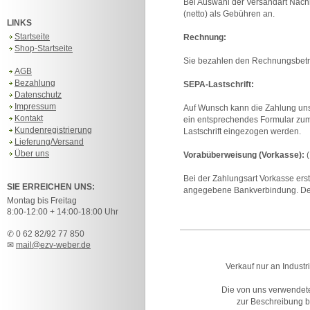
Bei Auswahl der Versandart Nach
(netto) als Gebühren an.
LINKS
Startseite
Rechnung:
Shop-Startseite
Sie bezahlen den Rechnungsbetrag
AGB
Bezahlung
SEPA-Lastschrift:
Datenschutz
Impressum
Auf Wunsch kann die Zahlung unse
Kontakt
ein entsprechendes Formular zum
Kundenregistrierung
Lastschrift eingezogen werden.
Lieferung/Versand
Über uns
Vorabüberweisung (Vorkasse):
(
Bei der Zahlungsart Vorkasse erst
SIE ERREICHEN UNS:
angegebene Bankverbindung. Der
Montag bis Freitag
8:00-12:00 + 14:00-18:00 Uhr
✆ 0 62 82/92 77 850
✉
mail@ezv-weber.de
Verkauf nur an Industr
Die von uns verwendet
zur Beschreibung bz