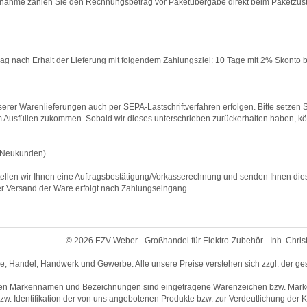
nahme zahlen Sie den Rechnungsbetrag vor Paketübergabe direkt beim Paketzustell
 nach Erhalt der Lieferung mit folgendem Zahlungsziel: 10 Tage mit 2% Skonto b
rer Warenlieferungen auch per SEPA-Lastschriftverfahren erfolgen. Bitte setzen Si
 Ausfüllen zukommen. Sobald wir dieses unterschrieben zurückerhalten haben, 
Neukunden)
ellen wir Ihnen eine Auftragsbestätigung/Vorkasserechnung und senden Ihnen diese m
 Versand der Ware erfolgt nach Zahlungseingang.
© 2026 EZV Weber - Großhandel für Elektro-Zubehör - Inh. Chris
ie, Handel, Handwerk und Gewerbe. Alle unsere Preise verstehen sich zzgl. der ge
en Markennamen und Bezeichnungen sind eingetragene Warenzeichen bzw. Marken 
w. Identifikation der von uns angebotenen Produkte bzw. zur Verdeutlichung der Ko