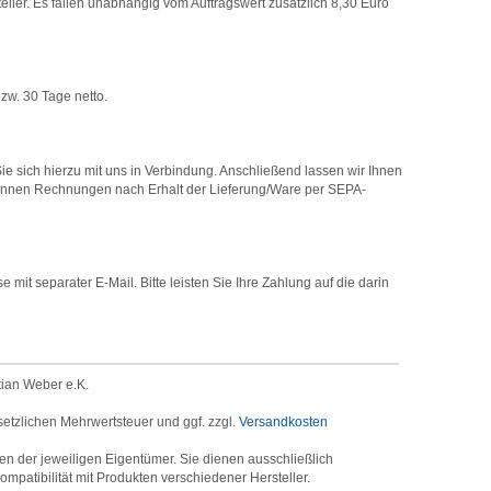
er. Es fallen unabhängig vom Auftragswert zusätzlich 8,30 Euro
zw. 30 Tage netto.
e sich hierzu mit uns in Verbindung. Anschließend lassen wir Ihnen
können Rechnungen nach Erhalt der Lieferung/Ware per SEPA-
it separater E-Mail. Bitte leisten Sie Ihre Zahlung auf die darin
tian Weber e.K.
setzlichen Mehrwertsteuer und ggf. zzgl.
Versandkosten
der jeweiligen Eigentümer. Sie dienen ausschließlich
mpatibilität mit Produkten verschiedener Hersteller.