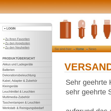
LOGIN
Zu Ihren Favoriten
Zu den Angeboten
Zu den Neuheiten
Sie sind hier:
Home
News
PRODUKTÜBERSICHT
VERSAN
Akkus und Ladegeräte
Batterien
Dekorationsbeleuchtung
Sehr geehrte
Kabel, Adapter & Zubehör
Kleingeräte
sehr geehrte 
Leuchtmittel & Leuchten
Multimedia-Zubehör
Taschenlampen & Leuchten
Werkstatt- & Reinigungsbedarf