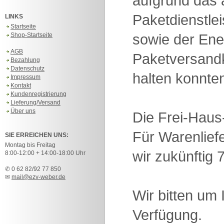
aufgrund das 
Paketdienstle
LINKS
Startseite
sowie der Ene
Shop-Startseite
AGB
Paketversandk
Bezahlung
Datenschutz
halten konnte
Impressum
Kontakt
Kundenregistrierung
Lieferung/Versand
Über uns
Die Frei-Haus
Für Warenlief
SIE ERREICHEN UNS:
Montag bis Freitag
wir zukünftig
8:00-12:00 + 14:00-18:00 Uhr
✆ 0 62 82/92 77 850
✉
mail@ezv-weber.de
Wir bitten um 
Verfügung.