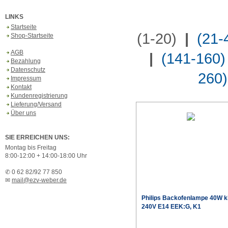
LINKS
Startseite
(1-20)
|
(21-
Shop-Startseite
AGB
|
(141-160)
Bezahlung
Datenschutz
260)
Impressum
Kontakt
Kundenregistrierung
Lieferung/Versand
Über uns
SIE ERREICHEN UNS:
Montag bis Freitag
8:00-12:00 + 14:00-18:00 Uhr
✆ 0 62 82/92 77 850
✉
mail@ezv-weber.de
Philips
Backofenlampe 40W k
240V E14 EEK:G, K1