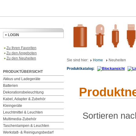
LOGIN
Zu Ihren Favoriten
Zu den Angeboten
Zu den Neuheiten
Sie sind hier:
Home
Neuheiten
Produktkatalog:
PRODUKTÜBERSICHT
Akkus und Ladegeräte
Batterien
Produktn
Dekorationsbeleuchtung
Kabel, Adapter & Zubehör
Kleingeräte
Leuchtmittel & Leuchten
Sortieren nac
Multimedia-Zubehör
Taschenlampen & Leuchten
Werkstatt- & Reinigungsbedarf