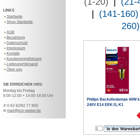
(1-20)
|
(21-
LINKS
|
(141-160)
Startseite
Shop-Startseite
260)
AGB
Bezahlung
Datenschutz
Impressum
Kontakt
Kundenregistrierung
Lieferung/Versand
Über uns
SIE ERREICHEN UNS:
Montag bis Freitag
8:00-12:00 + 14:00-18:00 Uhr
Philips
Backofenlampe 40W k
240V E14 EEK:G, K1
✆ 0 62 82/92 77 850
✉
mail@ezv-weber.de
€
Produktdaten