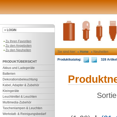
LOGIN
Zu Ihren Favoriten
Zu den Angeboten
Zu den Neuheiten
Sie sind hier:
Home
Neuheiten
Produktkatalog:
328 Artikel 
PRODUKTÜBERSICHT
Akkus und Ladegeräte
Batterien
Produktn
Dekorationsbeleuchtung
Kabel, Adapter & Zubehör
Kleingeräte
Sorti
Leuchtmittel & Leuchten
Multimedia-Zubehör
Taschenlampen & Leuchten
Werkstatt- & Reinigungsbedarf