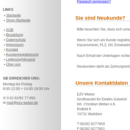
Passwort vergessen?
LINKS
Startseite
Sie sind Neukunde?
Shop-Startseite
Bitte beachten Sie, dass sich uns
AGB
Bezahlung
Datenschutz
Wenn Sie sich als Kunde registri
Impressum
Hausnummer, PLZ, Ort, Emailadre
Kontakt
Kundenregistrierung
Nach Erhalt der Unterlagen rich
Lieferung/Versand
Über uns
Neukunden steht als Zahlungsmö
SIE ERREICHEN UNS:
Unsere Kontaktdaten
Montag bis Freitag
8:00-12:00 + 14:00-18:00 Uhr
EZV Weber
✆ 0 62 82/92 77 850
Großhandel für Elektro-Zubehör
✉
mail@ezv-weber.de
Inh. Christian Weber e.K.
Rotbild 6
74731 Walldürn
T 06282 9277850
F 06282 9277851