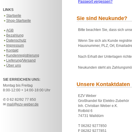
Passwort vergessen?
LINKS
Startseite
Sie sind Neukunde?
Shop-Startseite
Bitte beachten Sie, dass sich uns
AGB
Bezahlung
Datenschutz
Wenn Sie sich als Kunde registri
Impressum
Hausnummer, PLZ, Ort, Emailadre
Kontakt
Kundenregistrierung
Nach Erhalt der Unterlagen rich
Lieferung/Versand
Über uns
Neukunden steht als Zahlungsmö
SIE ERREICHEN UNS:
Unsere Kontaktdaten
Montag bis Freitag
8:00-12:00 + 14:00-18:00 Uhr
EZV Weber
✆ 0 62 82/92 77 850
Großhandel für Elektro-Zubehör
✉
mail@ezv-weber.de
Inh. Christian Weber e.K.
Rotbild 6
74731 Walldürn
T 06282 9277850
F 06282 9277851