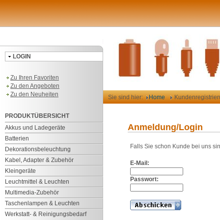
LOGIN
Zu Ihren Favoriten
Zu den Angeboten
Zu den Neuheiten
Sie sind hier:
Home
Kundenregistrie
PRODUKTÜBERSICHT
Anmeldung/Login
Akkus und Ladegeräte
Batterien
Falls Sie schon Kunde bei uns si
Dekorationsbeleuchtung
Kabel, Adapter & Zubehör
E-Mail:
Kleingeräte
Passwort:
Leuchtmittel & Leuchten
Multimedia-Zubehör
Taschenlampen & Leuchten
Werkstatt- & Reinigungsbedarf