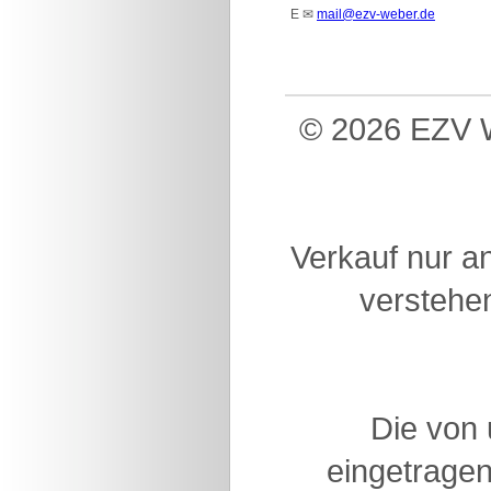
E
✉
mail@ezv-weber.de
© 2026 EZV W
Verkauf nur a
verstehen
Die von
eingetragen