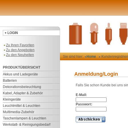
LOGIN
Zu Ihren Favoriten
Zu den Angeboten
Zu den Neuheiten
Sie sind hier:
Home
Kundenregistrie
PRODUKTÜBERSICHT
Anmeldung/Login
Akkus und Ladegeräte
Batterien
Falls Sie schon Kunde bei uns si
Dekorationsbeleuchtung
Kabel, Adapter & Zubehör
E-Mail:
Kleingeräte
Passwort:
Leuchtmittel & Leuchten
Multimedia-Zubehör
Taschenlampen & Leuchten
Werkstatt- & Reinigungsbedarf