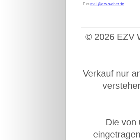
E
✉
mail@ezv-weber.de
© 2026 EZV W
Verkauf nur a
verstehen
Die von
eingetragen