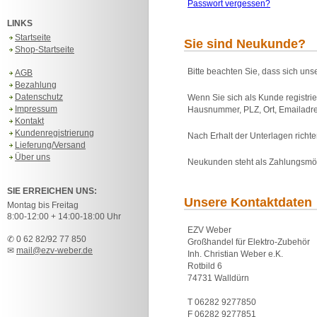
Passwort vergessen?
LINKS
Startseite
Sie sind Neukunde?
Shop-Startseite
Bitte beachten Sie, dass sich uns
AGB
Bezahlung
Datenschutz
Wenn Sie sich als Kunde registri
Impressum
Hausnummer, PLZ, Ort, Emailadre
Kontakt
Kundenregistrierung
Nach Erhalt der Unterlagen rich
Lieferung/Versand
Über uns
Neukunden steht als Zahlungsmö
SIE ERREICHEN UNS:
Unsere Kontaktdaten
Montag bis Freitag
8:00-12:00 + 14:00-18:00 Uhr
EZV Weber
✆ 0 62 82/92 77 850
Großhandel für Elektro-Zubehör
✉
mail@ezv-weber.de
Inh. Christian Weber e.K.
Rotbild 6
74731 Walldürn
T 06282 9277850
F 06282 9277851