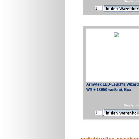
Sonderpr
Armytek LED-Leuchte Wizard
WR + 18650 weiß/rot, Box
Sonderpr