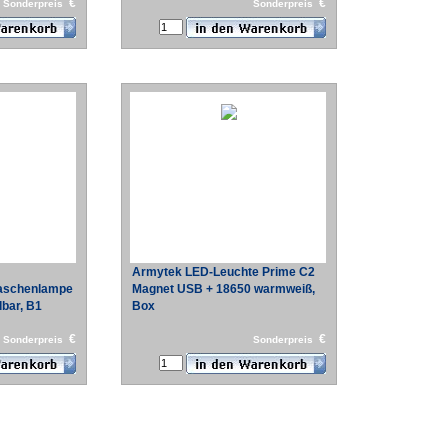
€
€
Sonderpreis
Sonderpreis
Armytek LED-Leuchte Prime C2
aschenlampe
Magnet USB + 18650 warmweiß,
bar, B1
Box
€
€
Sonderpreis
Sonderpreis