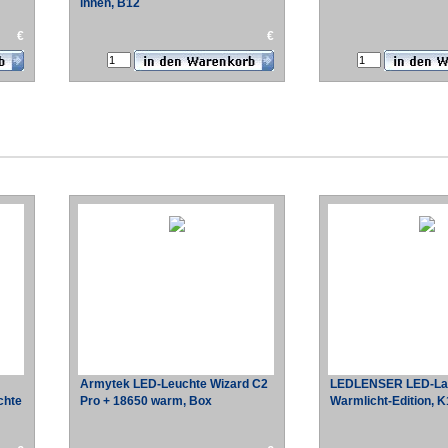
innen, B12
€
€
Armytek LED-Leuchte Wizard C2
LEDLENSER LED-La
chte
Pro + 18650 warm, Box
Warmlicht-Edition, K