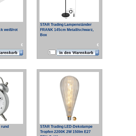
STAR Trading Lampenständer
k weiß/rot
FRANK 145cm Metall/schwarz,
Box
€
€
 rund
STAR Trading LED-Dekolampe
Tropfen 2200K 2W 150lm E27