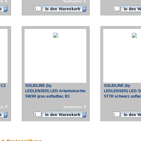
€
€
eis
Sonderpreis
 C2
SOLIDLINE (by
SOLIDLINE (by
LEDLENSER) LED-Arbeitsleuchte
LEDLENSER) LED-T
SW3R grau aufladbar, B1
ST7R schwarz auflad
€
€
eis
Sonderpreis