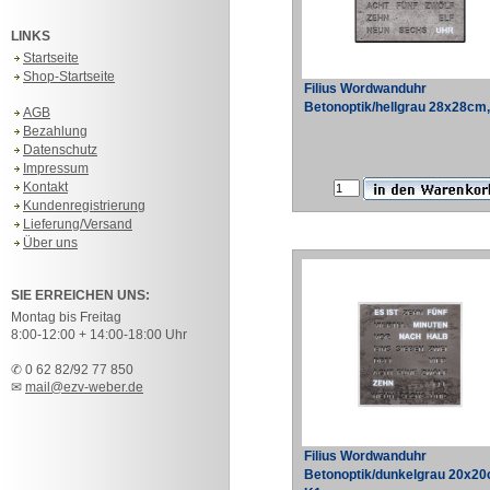
LINKS
Startseite
Shop-Startseite
Filius Wordwanduhr
Betonoptik/hellgrau 28x28cm
AGB
Bezahlung
Datenschutz
Impressum
Kontakt
Kundenregistrierung
Lieferung/Versand
Über uns
SIE ERREICHEN UNS:
Montag bis Freitag
8:00-12:00 + 14:00-18:00 Uhr
✆ 0 62 82/92 77 850
✉
mail@ezv-weber.de
Filius Wordwanduhr
Betonoptik/dunkelgrau 20x20