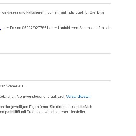
r dieses und kalkulieren noch einmal individuell für Sie. Bitte
e
oder Fax an 06282/9277851 oder kontaktieren Sie uns telefonisch
tian Weber e.K.
setzlichen Mehrwertsteuer und ggf. zzgl.
Versandkosten
der jeweiligen Eigentümer. Sie dienen ausschließlich
mpatibilität mit Produkten verschiedener Hersteller.