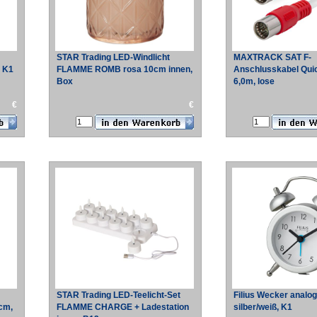
STAR Trading LED-Windlicht
MAXTRACK SAT F-
, K1
FLAMME ROMB rosa 10cm innen,
Anschlusskabel Quic
Box
6,0m, lose
€
€
STAR Trading LED-Teelicht-Set
Filius Wecker analog
cm,
FLAMME CHARGE + Ladestation
silber/weiß, K1