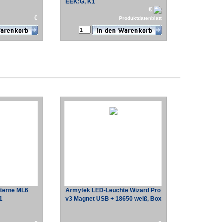
EEK:G, K1
€
€
Produktdatenblatt
terne ML6
Armytek LED-Leuchte Wizard Pro
1
v3 Magnet USB + 18650 weiß, Box