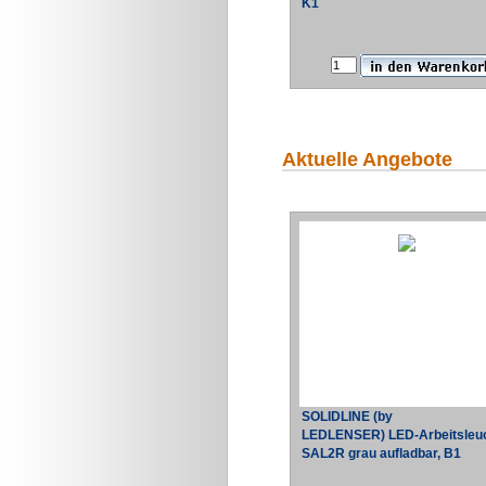
K1
Aktuelle Angebote
SOLIDLINE (by
LEDLENSER) LED-Arbeitsleu
SAL2R grau aufladbar, B1