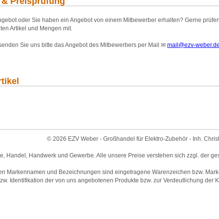
 & Preisprüfung
gebot oder Sie haben ein Angebot von einem Mitbewerber erhalten? Gerne prüfen wi
ten Artikel und Mengen mit.
 senden Sie uns bitte das Angebot des Mitbewerbers per Mail
✉
mail@ezv-weber.d
tikel
© 2026 EZV Weber - Großhandel für Elektro-Zubehör - Inh. Chris
ie, Handel, Handwerk und Gewerbe. Alle unsere Preise verstehen sich zzgl. der ge
en Markennamen und Bezeichnungen sind eingetragene Warenzeichen bzw. Marken 
w. Identifikation der von uns angebotenen Produkte bzw. zur Verdeutlichung der Ko