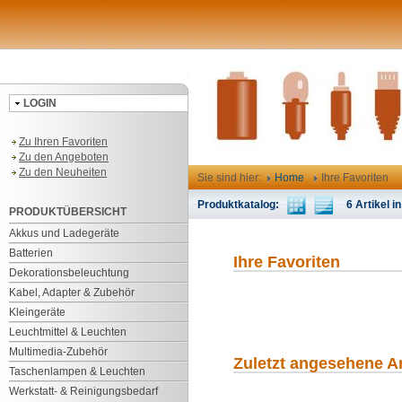
LOGIN
Zu Ihren Favoriten
Zu den Angeboten
Zu den Neuheiten
Sie sind hier:
Home
Ihre Favoriten
Produktkatalog:
6 Artikel in
PRODUKTÜBERSICHT
Akkus und Ladegeräte
Batterien
Ihre Favoriten
Dekorationsbeleuchtung
Kabel, Adapter & Zubehör
Kleingeräte
Leuchtmittel & Leuchten
Multimedia-Zubehör
Zuletzt angesehene Ar
Taschenlampen & Leuchten
Werkstatt- & Reinigungsbedarf