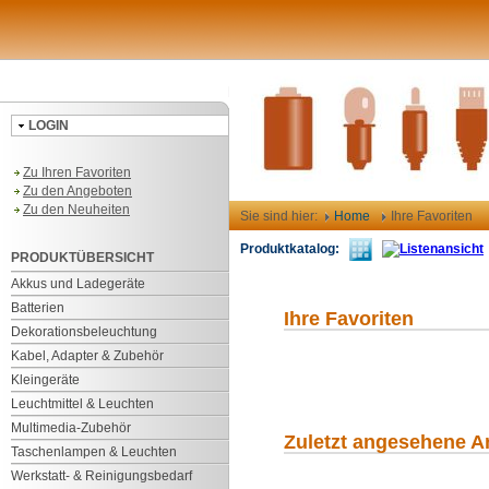
LOGIN
Zu Ihren Favoriten
Zu den Angeboten
Zu den Neuheiten
Sie sind hier:
Home
Ihre Favoriten
Produktkatalog:
PRODUKTÜBERSICHT
Akkus und Ladegeräte
Batterien
Ihre Favoriten
Dekorationsbeleuchtung
Kabel, Adapter & Zubehör
Kleingeräte
Leuchtmittel & Leuchten
Multimedia-Zubehör
Zuletzt angesehene Ar
Taschenlampen & Leuchten
Werkstatt- & Reinigungsbedarf