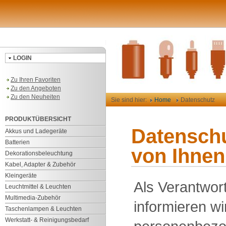
LOGIN
Zu Ihren Favoriten
Zu den Angeboten
Zu den Neuheiten
Sie sind hier:
Home
Datenschutz
PRODUKTÜBERSICHT
Datenschu
Akkus und Ladegeräte
Batterien
von Ihnen
Dekorationsbeleuchtung
Kabel, Adapter & Zubehör
Kleingeräte
Als Verantwor
Leuchtmittel & Leuchten
Multimedia-Zubehör
informieren wi
Taschenlampen & Leuchten
Werkstatt- & Reinigungsbedarf