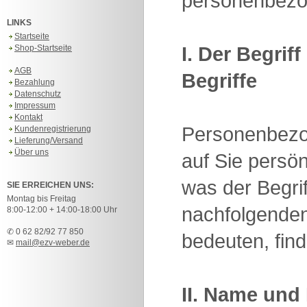
personenbezo
LINKS
Startseite
I. Der Begri
Shop-Startseite
AGB
Begriffe
Bezahlung
Datenschutz
Impressum
Kontakt
Personenbezog
Kundenregistrierung
Lieferung/Versand
Über uns
auf Sie persö
was der Begri
SIE ERREICHEN UNS:
Montag bis Freitag
nachfolgenden
8:00-12:00 + 14:00-18:00 Uhr
✆ 0 62 82/92 77 850
bedeuten, fin
✉
mail@ezv-weber.de
II. Name und