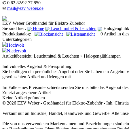
✆ 0 62 82/92 77 850
✉
mail@ezv-weber.de
EZV Weber
Großhandel für Elektro-Zubehör
Sie sind hier:
Home
Leuchtmittel & Leuchten
Halogenglüh
Produktkatalog:
0 Artikel in dies
Unterkategorien
Hochvolt
Niedervolt
Artikelübersicht: Leuchtmittel & Leuchten
» Halogenglühlampen
Individuelles Angebot & Preisprüfung
Sie benötigen ein persönliches Angebot oder Sie haben ein Angebot vo
gewünschten Artikel und Mengen mit.
Im Falle eines Preisunterschieds senden Sie uns bitte das Angebot d
Zuletzt angesehene Artikel
Keine Artikel gefunden
© 2026 EZV Weber - Großhandel für Elektro-Zubehör - Inh. Christi
Verkauf nur an Industrie, Handel, Handwerk und Gewerbe. Alle unsere
Die von uns verwendeten Markennamen und Bezeichnungen sind einge
zur Beschreibung bzw. Identifikation der von uns angebotenen Produk