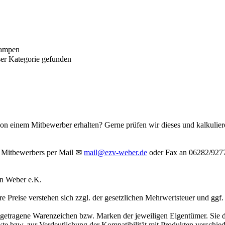
lampen
er Kategorie gefunden
n einem Mitbewerber erhalten? Gerne prüfen wir dieses und kalkulieren 
es Mitbewerbers per Mail
✉
mail@ezv-weber.de
oder Fax an 06282/92778
an Weber e.K.
 Preise verstehen sich zzgl. der gesetzlichen Mehrwertsteuer und ggf.
tragene Warenzeichen bzw. Marken der jeweiligen Eigentümer. Sie di
te bzw. zur Verdeutlichung der Kompatibilität mit Produkten verschiede