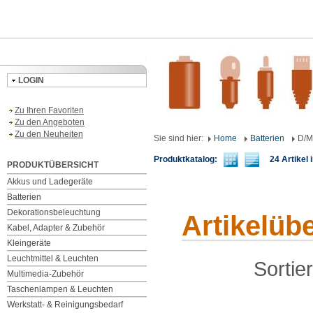
LOGIN
Zu Ihren Favoriten
Zu den Angeboten
Zu den Neuheiten
Sie sind hier:
Home
Batterien
D/M
Produktkatalog:
24 Artikel i
PRODUKTÜBERSICHT
Akkus und Ladegeräte
Batterien
Dekorationsbeleuchtung
Artikelüb
Kabel, Adapter & Zubehör
Kleingeräte
Leuchtmittel & Leuchten
Sortie
Multimedia-Zubehör
Taschenlampen & Leuchten
Werkstatt- & Reinigungsbedarf