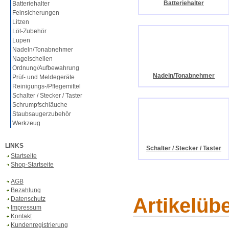
Batteriehalter
Batteriehalter
Feinsicherungen
Litzen
Löt-Zubehör
Lupen
Nadeln/Tonabnehmer
Nagelschellen
Ordnung/Aufbewahrung
Nadeln/Tonabnehmer
Prüf- und Meldegeräte
Reinigungs-/Pflegemittel
Schalter / Stecker / Taster
Schrumpfschläuche
Staubsaugerzubehör
Werkzeug
LINKS
Schalter / Stecker / Taster
Startseite
Shop-Startseite
AGB
Bezahlung
Artikelüb
Datenschutz
Impressum
Kontakt
Kundenregistrierung