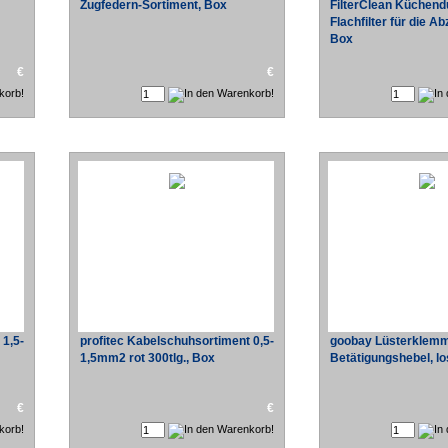
Zugfedern-Sortiment, Box
FilterClean Küchend
Flachfilter für die 
Box
€
€
 1,5-
profitec Kabelschuhsortiment 0,5-
goobay Lüsterklemm
1,5mm2 rot 300tlg., Box
Betätigungshebel, l
€
€