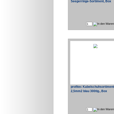
Seegerringe-Sortiment, Box
profitec Kabelschuhsortiment
2,5mm2 blau 300tlg., Box