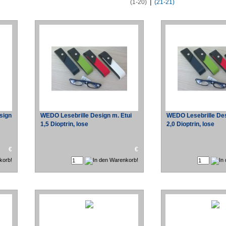
(1-20)
|
(21-21)
sign
WEDO Lesebrille Design m. Etui
WEDO Lesebrille Des
1,5 Dioptrin, lose
2,0 Dioptrin, lose
€
€