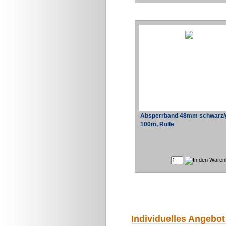
Absperrband 48mm schwarz/
100m, Rolle
Individuelles Angebot