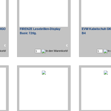
TOGO
FIRENZE Lesebrillen-Display
EVW Kabelschuh GKS
Basic 72tlg.
B4
€
€