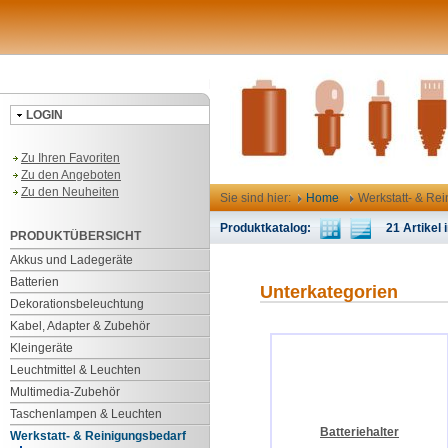
LOGIN
Zu Ihren Favoriten
Zu den Angeboten
Zu den Neuheiten
Sie sind hier:
Home
Werkstatt- & Re
Produktkatalog:
21 Artikel i
PRODUKTÜBERSICHT
Akkus und Ladegeräte
Batterien
Unterkategorien
Dekorationsbeleuchtung
Kabel, Adapter & Zubehör
Kleingeräte
Leuchtmittel & Leuchten
Multimedia-Zubehör
Taschenlampen & Leuchten
Batteriehalter
Werkstatt- & Reinigungsbedarf