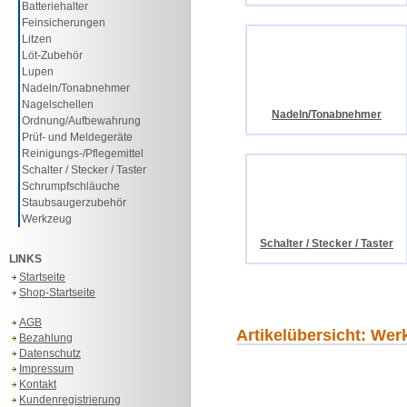
Batteriehalter
Feinsicherungen
Litzen
Löt-Zubehör
Lupen
Nadeln/Tonabnehmer
Nagelschellen
Nadeln/Tonabnehmer
Ordnung/Aufbewahrung
Prüf- und Meldegeräte
Reinigungs-/Pflegemittel
Schalter / Stecker / Taster
Schrumpfschläuche
Staubsaugerzubehör
Werkzeug
Schalter / Stecker / Taster
LINKS
Startseite
Shop-Startseite
AGB
Artikelübersicht: Wer
Bezahlung
Datenschutz
Impressum
Kontakt
Kundenregistrierung