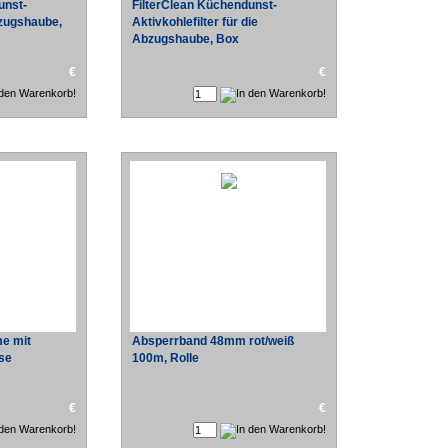
unst-
FilterClean Küchendunst-
Abzugshaube,
Aktivkohlefilter für die
Abzugshaube, Box
€
€
e mit
Absperrband 48mm rot/weiß
ose
100m, Rolle
€
€