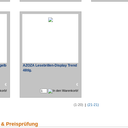
gelb
AZOZA Lesebrillen-Display Trend
48tlg.
€
€
(1-20)
|
(21-21)
 & Preisprüfung