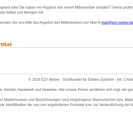
gebot oder Sie haben ein Angebot von einem Mitbewerber erhalten? Gerne prüfen wi
ten Artikel und Mengen mit.
 senden Sie uns bitte das Angebot des Mitbewerbers per Mail
✉
mail@ezv-weber.d
tikel
© 2026 EZV Weber - Großhandel für Elektro-Zubehör - Inh. Chris
ie, Handel, Handwerk und Gewerbe. Alle unsere Preise verstehen sich zzgl. der ge
en Markennamen und Bezeichnungen sind eingetragene Warenzeichen bzw. Marken 
w. Identifikation der von uns angebotenen Produkte bzw. zur Verdeutlichung der Ko