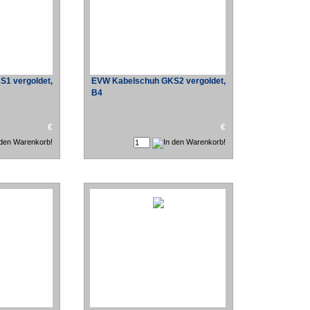
1 vergoldet,
EVW Kabelschuh GKS2 vergoldet,
B4
€
€