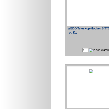
WEDO Teleskop-Hocker SIT
rot, K1