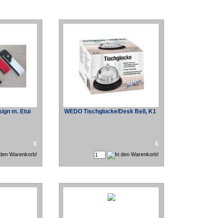
ign m. Etui
WEDO Tischglocke/Desk Bell, K1
€
€