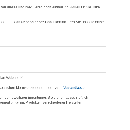
r dieses und kalkulieren noch einmal individuell für Sie. Bitte
e
oder Fax an 06282/9277851 oder kontaktieren Sie uns telefonisch
tian Weber e.K.
setzlichen Mehrwertsteuer und ggf. zzgl.
Versandkosten
der jeweiligen Eigentümer. Sie dienen ausschließlich
mpatibilität mit Produkten verschiedener Hersteller.