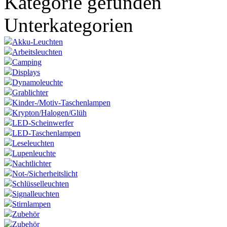
Kategorie gefunden
Unterkategorien
Akku-Leuchten
Arbeitsleuchten
Camping
Displays
Dynamoleuchte
Grablichter
Kinder-/Motiv-Taschenlampen
Krypton/Halogen/Glüh
LED-Scheinwerfer
LED-Taschenlampen
Leseleuchten
Lupenleuchte
Nachtlichter
Not-/Sicherheitslicht
Schlüsselleuchten
Signalleuchten
Stirnlampen
Zubehör
Zubehör