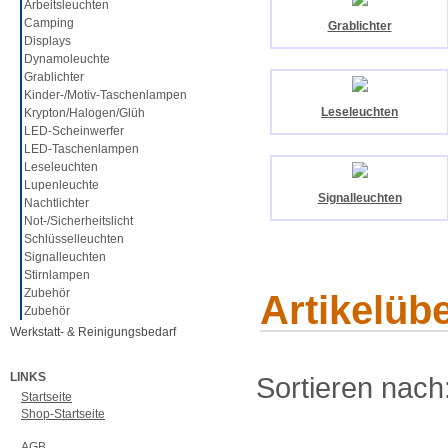
Arbeitsleuchten
Camping
Grablichter
Displays
Dynamoleuchte
Grablichter
Kinder-/Motiv-Taschenlampen
Leseleuchten
Krypton/Halogen/Glüh
LED-Scheinwerfer
LED-Taschenlampen
Leseleuchten
Lupenleuchte
Signalleuchten
Nachtlichter
Not-/Sicherheitslicht
Schlüsselleuchten
Signalleuchten
Stirnlampen
Zubehör
Artikelüb
Zubehör
Werkstatt- & Reinigungsbedarf
LINKS
Sortieren nach
Startseite
Shop-Startseite
AGB