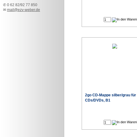
✆ 0 62 82/92 77 850
✉
mail@ezv-weber.de
2go CD-Mappe silber/grau für
CDs/DVDs, B1