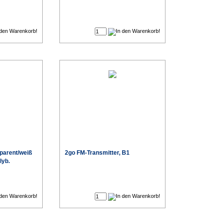
€
€
parent/weiß
2go FM-Transmitter, B1
lyb.
€
€