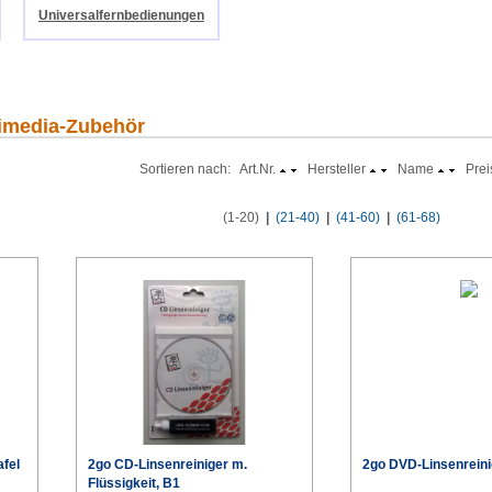
Universalfernbedienungen
timedia-Zubehör
Sortieren nach: Art.Nr.
Hersteller
Name
Prei
(1-20)
|
(21-40)
|
(41-60)
|
(61-68)
fel
2go CD-Linsenreiniger m.
2go DVD-Linsenreini
Flüssigkeit, B1