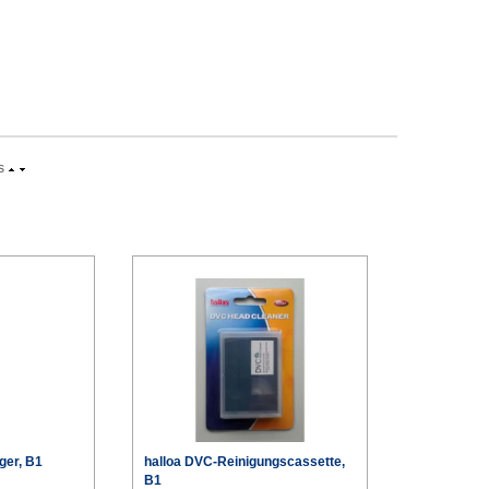
s
ger, B1
halloa DVC-Reinigungscassette,
B1