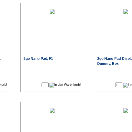
.
2go Nano-Pad, F1
2go Nano-Pad-Displa
Dummy, Box
€
€