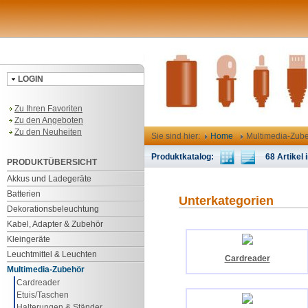
LOGIN
Zu Ihren Favoriten
Zu den Angeboten
Zu den Neuheiten
Sie sind hier:
Home
Multimedia-Zub
Produktkatalog:
68 Artikel i
PRODUKTÜBERSICHT
Akkus und Ladegeräte
Batterien
Unterkategorien
Dekorationsbeleuchtung
Kabel, Adapter & Zubehör
Kleingeräte
Leuchtmittel & Leuchten
Cardreader
Multimedia-Zubehör
Cardreader
Etuis/Taschen
Halterungen & Ständer