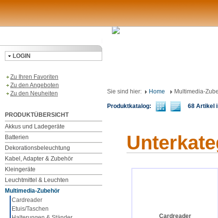
LOGIN
Zu Ihren Favoriten
Zu den Angeboten
Sie sind hier:
Home
Multimedia-Zub
Zu den Neuheiten
Produktkatalog:
68 Artikel i
PRODUKTÜBERSICHT
Akkus und Ladegeräte
Unterkate
Batterien
Dekorationsbeleuchtung
Kabel, Adapter & Zubehör
Kleingeräte
Leuchtmittel & Leuchten
Multimedia-Zubehör
Cardreader
Etuis/Taschen
Cardreader
Halterungen & Ständer