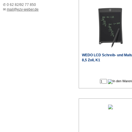
✆ 0 62 82/92 77 850
✉
mail@ezv-weber.de
WEDO LCD Schreib- und Malta
8,5 Zoll, K1