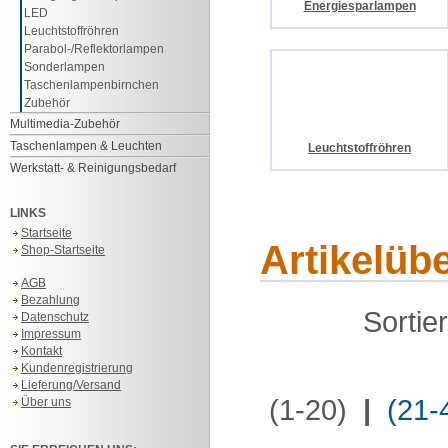
Energiesparlampen
LED
Leuchtstoffröhren
Parabol-/Reflektorlampen
Sonderlampen
Taschenlampenbirnchen
Zubehör
Multimedia-Zubehör
Taschenlampen & Leuchten
Leuchtstoffröhren
Werkstatt- & Reinigungsbedarf
LINKS
Startseite
Artikelüb
Shop-Startseite
AGB
Bezahlung
Sortie
Datenschutz
Impressum
Kontakt
Kundenregistrierung
Lieferung/Versand
(1-20)
|
(21-
Über uns