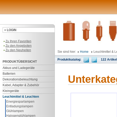
LOGIN
Zu Ihren Favoriten
Zu den Angeboten
Zu den Neuheiten
Sie sind hier:
Home
Leuchtmittel & 
Produktkatalog:
122 Artikel 
PRODUKTÜBERSICHT
Akkus und Ladegeräte
Batterien
Unterkate
Dekorationsbeleuchtung
Kabel, Adapter & Zubehör
Kleingeräte
Leuchtmittel & Leuchten
Energiesparlampen
Entladungslampen
Glühlampen
Halogenglühlampen