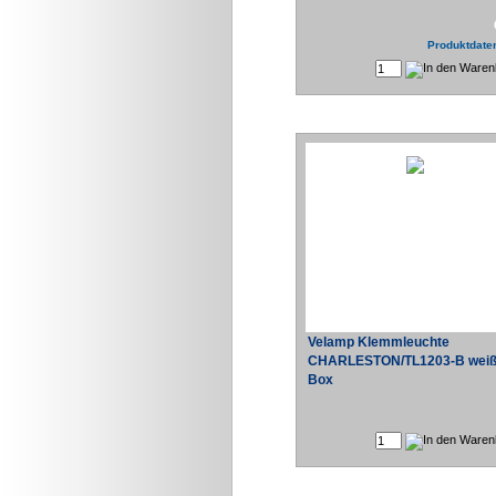
Produktdaten
Velamp Klemmleuchte
CHARLESTON/TL1203-B weiß
Box