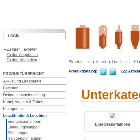
LOGIN
Zu Ihren Favoriten
Zu den Angeboten
Zu den Neuheiten
Sie sind hier:
Home
Leuchtmittel & 
Produktkatalog:
122 Artikel 
PRODUKTÜBERSICHT
Akkus und Ladegeräte
Batterien
Unterkate
Dekorationsbeleuchtung
Kabel, Adapter & Zubehör
Kleingeräte
Leuchtmittel & Leuchten
Energiesparlampen
Energiesparlampen
Entladungslampen
Glühlampen
Halogenglühlampen