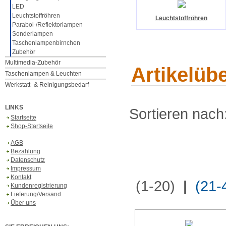
LED
Leuchtstoffröhren
Leuchtstoffröhren
Parabol-/Reflektorlampen
Sonderlampen
Taschenlampenbirnchen
Zubehör
Multimedia-Zubehör
Artikelüb
Taschenlampen & Leuchten
Werkstatt- & Reinigungsbedarf
LINKS
Sortieren nach
Startseite
Shop-Startseite
AGB
Bezahlung
Datenschutz
Impressum
Kontakt
(1-20)
|
(21-
Kundenregistrierung
Lieferung/Versand
Über uns