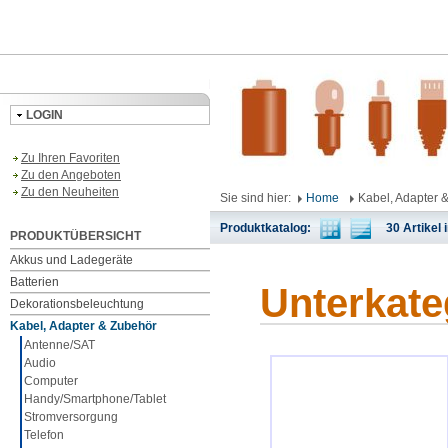
LOGIN
Zu Ihren Favoriten
Zu den Angeboten
Zu den Neuheiten
Sie sind hier:
Home
Kabel, Adapter 
Produktkatalog:
30 Artikel i
PRODUKTÜBERSICHT
Akkus und Ladegeräte
Batterien
Unterkate
Dekorationsbeleuchtung
Kabel, Adapter & Zubehör
Antenne/SAT
Audio
Computer
Handy/Smartphone/Tablet
Stromversorgung
Telefon