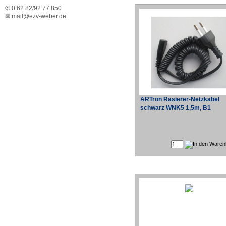
✆ 0 62 82/92 77 850
✉
mail@ezv-weber.de
ARTron Rasierer-Netzkabel
schwarz WNK5 1,5m, B1