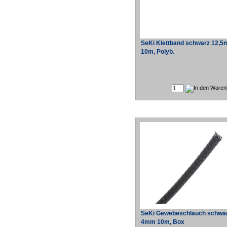
SeKi Klettband schwarz 12,
10m, Polyb.
SeKi Gewebeschlauch schwar
4mm 10m, Box