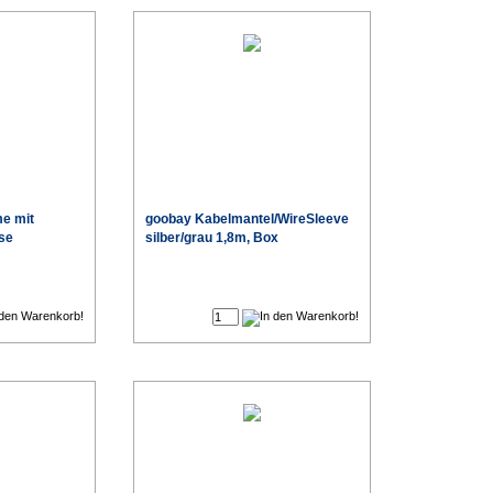
e mit
goobay Kabelmantel/WireSleeve
ose
silber/grau 1,8m, Box
€
€