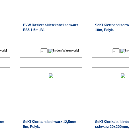
EVW Rasierer-Netzkabel schwarz
SeKi Klettband sch
ES5 1,5m, B1
10m, Polyb.
€
€
5mm
SeKi Klettband schwarz 12,5mm
SeKi Klettkabelbinde
5m, Polyb.
schwarz 20x200mm, 