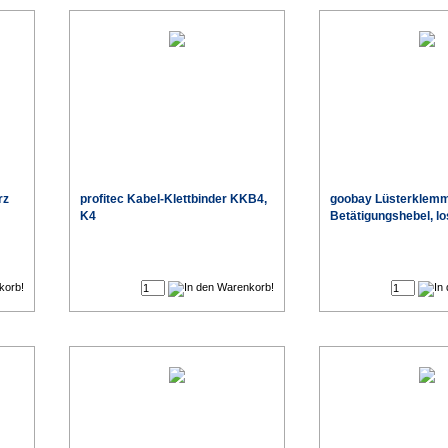
rz
profitec Kabel-Klettbinder KKB4,
goobay Lüsterklemm
K4
Betätigungshebel, l
€
€