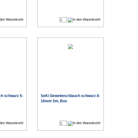
€
€
h schwarz 5-
SeKi Gewebeschlauch schwarz 8-
16mm 5m, Box
€
€