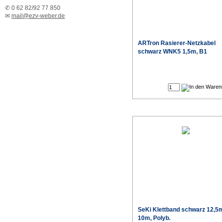
✆ 0 62 82/92 77 850
✉
mail@ezv-weber.de
ARTron Rasierer-Netzkabel
schwarz WNK5 1,5m, B1
SeKi Klettband schwarz 12,
10m, Polyb.