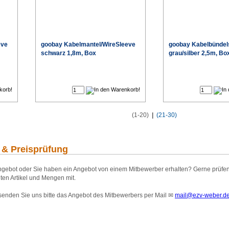
eve
goobay Kabelmantel/WireSleeve
goobay Kabelbündel
schwarz 1,8m, Box
grau/silber 2,5m, Bo
€
€
(1-20)
|
(21-30)
 & Preisprüfung
gebot oder Sie haben ein Angebot von einem Mitbewerber erhalten? Gerne prüfen wi
ten Artikel und Mengen mit.
 senden Sie uns bitte das Angebot des Mitbewerbers per Mail
✉
mail@ezv-weber.d