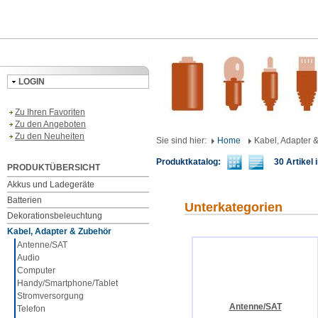
LOGIN
Zu Ihren Favoriten
Zu den Angeboten
Zu den Neuheiten
Sie sind hier:
Home
Kabel, Adapter 
Produktkatalog:
30 Artikel i
PRODUKTÜBERSICHT
Akkus und Ladegeräte
Batterien
Unterkategorien
Dekorationsbeleuchtung
Kabel, Adapter & Zubehör
Antenne/SAT
Audio
Computer
Handy/Smartphone/Tablet
Stromversorgung
Antenne/SAT
Telefon