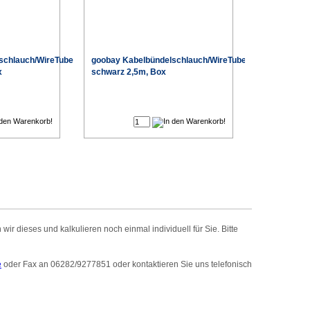
schlauch/WireTube
goobay Kabelbündelschlauch/WireTube
x
schwarz 2,5m, Box
€
€
r dieses und kalkulieren noch einmal individuell für Sie. Bitte
e
oder Fax an 06282/9277851 oder kontaktieren Sie uns telefonisch