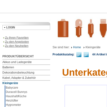
LOGIN
Zu Ihren Favoriten
Zu den Angeboten
Zu den Neuheiten
Sie sind hier:
Home
Kleingeräte
Produktkatalog:
44 Artikel i
PRODUKTÜBERSICHT
Akkus und Ladegeräte
Batterien
Unterkate
Dekorationsbeleuchtung
Kabel, Adapter & Zubehör
Kleingeräte
Babycare
Duracell Bunnys
Haushalt/Küche
Heizlüfter
Hygrometer