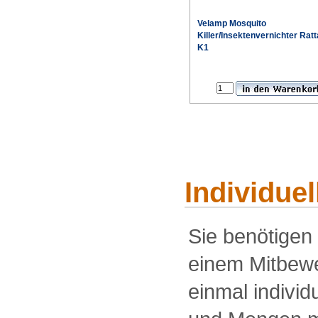
Velamp Mosquito
Killer/Insektenvernichter Ratt
K1
Individue
Sie benötigen
einem Mitbewe
einmal individu