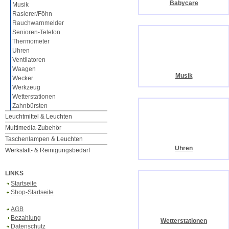
Babycare
Musik
Rasierer/Föhn
Rauchwarnmelder
Senioren-Telefon
Thermometer
Uhren
Ventilatoren
Waagen
Musik
Wecker
Werkzeug
Wetterstationen
Zahnbürsten
Leuchtmittel & Leuchten
Multimedia-Zubehör
Taschenlampen & Leuchten
Uhren
Werkstatt- & Reinigungsbedarf
LINKS
Startseite
Shop-Startseite
AGB
Bezahlung
Wetterstationen
Datenschutz