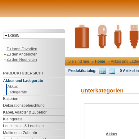
LOGIN
Zu Ihren Favoriten
Zu den Angeboten
Zu den Neuheiten
Sie sind hier:
Home
Akkus und Lade
Produktkatalog:
0 Artikel in
PRODUKTÜBERSICHT
Akkus und Ladegeräte
Akkus
Unterkategorien
Ladegeräte
Batterien
Dekorationsbeleuchtung
Kabel, Adapter & Zubehör
Kleingeräte
Leuchtmittel & Leuchten
Multimedia-Zubehör
Akkus