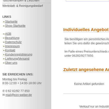
Taschenlampen & Leuchten
Werkstatt- & Reinigungsbedarf
LINKS
Startseite
Shop-Startseite
Individuelles Angebot
AGB
Bezahlung
Sie benötigen ein persönliches An
Datenschutz
teilen Sie uns dafür die gewünsch
Impressum
Kontakt
Im Falle eines Preisunterschieds
Kundenregistrierung
unter 06282/9277850.
Lieferung/Versand
Über uns
Zuletzt angesehene Ar
SIE ERREICHEN UNS:
Montag bis Freitag
8:00-12:00 + 14:00-18:00 Uhr
Keine Artikel gefunden
✆ 0 62 82/92 77 850
✉
mail@ezv-weber.de
Verkauf nur an Industr