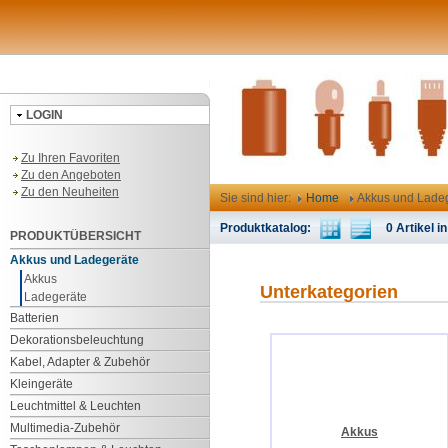
LOGIN
Zu Ihren Favoriten
Zu den Angeboten
Zu den Neuheiten
Sie sind hier:
Home
Akkus und Lade
Produktkatalog:
0 Artikel in
PRODUKTÜBERSICHT
Akkus und Ladegeräte
Akkus
Unterkategorien
Ladegeräte
Batterien
Dekorationsbeleuchtung
Kabel, Adapter & Zubehör
Kleingeräte
Leuchtmittel & Leuchten
Multimedia-Zubehör
Akkus