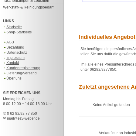
Taschenlampen & Leuchten
Werkstatt- & Reinigungsbedarf
LINKS
Startseite
Shop-Startseite
Individuelles Angebot
AGB
Bezahlung
Sie benötigen ein persönliches An
Datenschutz
teilen Sie uns dafür die gewünsch
Impressum
Kontakt
Im Falle eines Preisunterschieds
Kundenregistrierung
unter 06282/9277850.
Lieferung/Versand
Über uns
Zuletzt angesehene Ar
SIE ERREICHEN UNS:
Montag bis Freitag
8:00-12:00 + 14:00-18:00 Uhr
Keine Artikel gefunden
✆ 0 62 82/92 77 850
✉
mail@ezv-weber.de
Verkauf nur an Industr