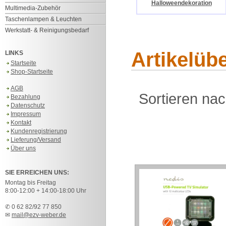
Halloweendekoration
Multimedia-Zubehör
Taschenlampen & Leuchten
Werkstatt- & Reinigungsbedarf
Artikelüb
LINKS
Startseite
Shop-Startseite
AGB
Sortieren na
Bezahlung
Datenschutz
Impressum
Kontakt
Kundenregistrierung
Lieferung/Versand
Über uns
SIE ERREICHEN UNS:
Montag bis Freitag
8:00-12:00 + 14:00-18:00 Uhr
✆ 0 62 82/92 77 850
✉
mail@ezv-weber.de