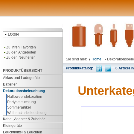
LOGIN
Zu Ihren Favoriten
Zu den Angeboten
Zu den Neuheiten
Sie sind hier:
Home
Dekorationsbel
Produktkatalog:
6 Artikel in
PRODUKTÜBERSICHT
Akkus und Ladegeräte
Batterien
Unterkate
Dekorationsbeleuchtung
Halloweendekoration
Partybeleuchtung
Sommerartikel
Weihnachtsbeleuchtung
Kabel, Adapter & Zubehör
Kleingeräte
Leuchtmittel & Leuchten