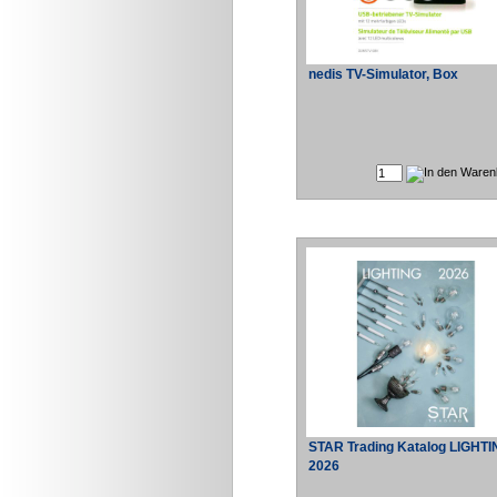
nedis TV-Simulator, Box
STAR Trading Katalog LIGHT
2026