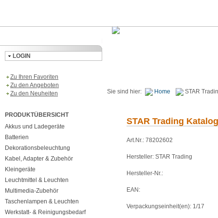
LOGIN
Zu Ihren Favoriten
Zu den Angeboten
Sie sind hier:
Home
STAR Tradin
Zu den Neuheiten
PRODUKTÜBERSICHT
STAR Trading Katalog
Akkus und Ladegeräte
Batterien
Art.Nr.: 78202602
Dekorationsbeleuchtung
Hersteller: STAR Trading
Kabel, Adapter & Zubehör
Kleingeräte
Hersteller-Nr.:
Leuchtmittel & Leuchten
EAN:
Multimedia-Zubehör
Taschenlampen & Leuchten
Verpackungseinheit(en): 1/17
Werkstatt- & Reinigungsbedarf