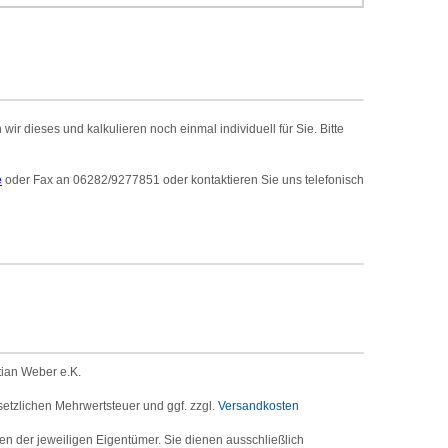
r dieses und kalkulieren noch einmal individuell für Sie. Bitte
e
oder Fax an 06282/9277851 oder kontaktieren Sie uns telefonisch
tian Weber e.K.
setzlichen Mehrwertsteuer und ggf. zzgl.
Versandkosten
der jeweiligen Eigentümer. Sie dienen ausschließlich