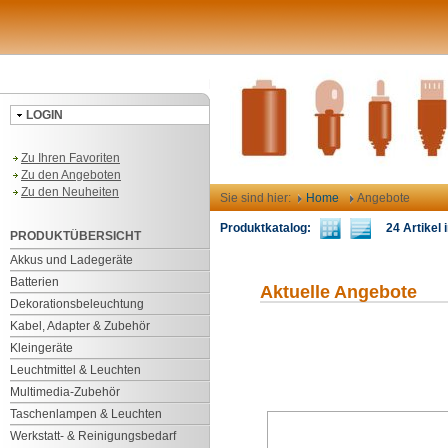
LOGIN
Zu Ihren Favoriten
Zu den Angeboten
Zu den Neuheiten
Sie sind hier:
Home
Angebote
Produktkatalog:
24 Artikel i
PRODUKTÜBERSICHT
Akkus und Ladegeräte
Batterien
Aktuelle Angebote
Dekorationsbeleuchtung
Kabel, Adapter & Zubehör
Kleingeräte
Leuchtmittel & Leuchten
Multimedia-Zubehör
Taschenlampen & Leuchten
Werkstatt- & Reinigungsbedarf