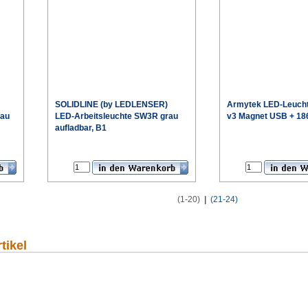
SOLIDLINE (by LEDLENSER)
Armytek
LED-Leucht
rau
LED-Arbeitsleuchte SW3R grau
v3 Magnet USB + 18
aufladbar, B1
€
€
eis
Sonderpreis
(1-20)
|
(21-24)
tikel