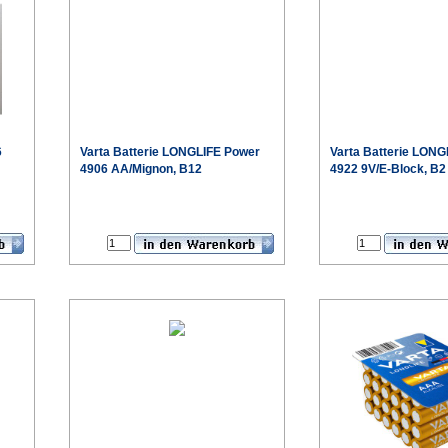
6
Varta
Batterie LONGLIFE Power
Varta
Batterie LONG
4906 AA/Mignon, B12
4922 9V/E-Block, B2
€
€
eis
Sonderpreis