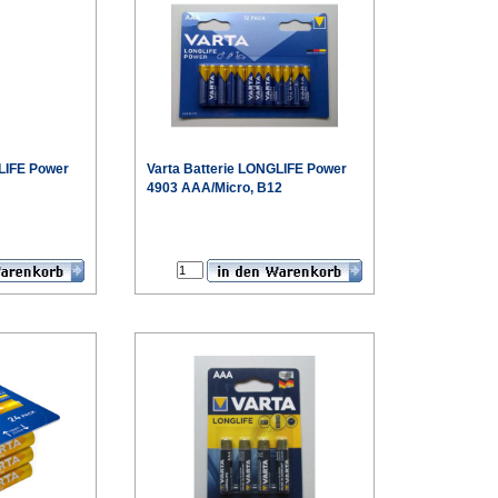
LIFE Power
Varta
Batterie LONGLIFE Power
4903 AAA/Micro, B12
€
€
Sonderpreis
Sonderpreis