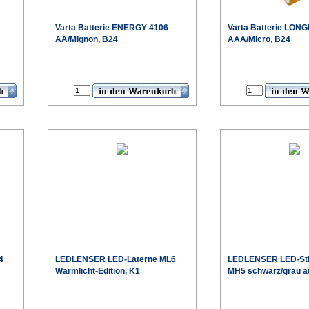
Varta
Batterie ENERGY 4106
Varta
Batterie LONG
AA/Mignon, B24
AAA/Micro, B24
€
€
eis
Sonderpreis
4
LEDLENSER
LED-Laterne ML6
LEDLENSER
LED-St
Warmlicht-Edition, K1
MH5 schwarz/grau au
€
€
eis
Sonderpreis