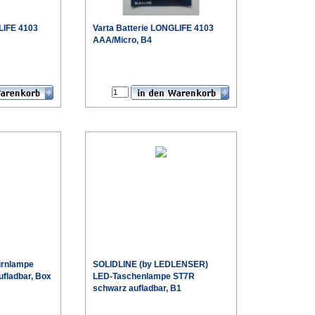
LIFE 4103
Varta
Batterie LONGLIFE 4103
AAA/Micro, B4
€
€
Sonderpreis
Sonderpreis
irnlampe
SOLIDLINE (by LEDLENSER)
fladbar, Box
LED-Taschenlampe ST7R
schwarz aufladbar, B1
€
€
Sonderpreis
Sonderpreis