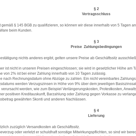
§ 2
Vertragsschluss
ot gemäß § 145 BGB zu qualifizieren, so können wir diese innerhalb von 5 Tagen 
 Ware beim Kunden.
§ 3
Preise  Zahlungsbedingungen
bestätigung nichts anderes ergibt, gelten unsere Preise ab Geschäftssitz ausschl
uer ist nicht in unseren Preisen eingeschlossen; sie wird in gesetzlicher Höhe a
e von 2% ist bei einer Zahlung innerhalb von 10 Tagen zulässig.
 nach Rechnungsdatum ohne Abzüge zu zahlen. Ein nicht vereinbartes Zahlungszie
itsdatums werden Verzugszinsen in Höhe von 9% über dem jeweiligen Basiszinssatz
g verursacht werden, wie zum Beispiel Verlängerungskosten, Protestkosten, Anwalt
iner positiven Kreditauskunft, Barzahlung oder Zahlung gegen Vorkasse zu verlange
sbetrag gewährten Skonti und anderen Nachlässen.
§ 4
Lieferung
ätzlich zuzüglich Versandkosten ab Geschäftssitz.
rzug oder verletzt er schuldhaft sonstige Mitwirkungspflichten, so sind wir berec