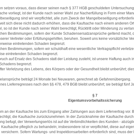
 setzen voraus, dass dieser seinen nach § 377 HGB geschuldeten Untersuchun
che vorliegt, ist der Kunde nach seiner Wahl zur Nacherfüllung in Form einer Ma
elbeseitigung sind wir verpflichtet, alle zum Zweck der Mangelbeseitigung erforde
weit sich diese nicht dadurch erhöhen, dass die Kaufsache nach einem anderen Ort
l, so ist der Kunde nach seiner Wahl berechtigt, Rücktritt oder Minderung zu verla
chen Bestimmungen, sofern der Kunde Schadensersatzansprüche geltend macht, die 
serer Vertreter oder Erfüllungsgehilfen, beruhen. Soweit uns keine vorsätzliche Ve
erweise eintretenden Schaden begrenzt.
chen Bestimmungen, sofern wir schuldhaft eine wesentliche Vertragspflicht verletze
ise eintretenden Schaden begrenzt.
ch auf Ersatz des Schadens statt der Leistung zusteht, ist unsere Haftung auch 
 Schadens begrenzt.
er Verletzung des Lebens, des Körpers oder der Gesundheit bleibt unberührt; die
ngelansprüche beträgt 24 Monate bei Neuwaren, gerechnet ab Gefahrenübergang.
 eines Lieferregresses nach den §§ 478, 479 BGB bleibt unberührt; sie beträgt fünf
§ 7
Eigentumsvorbehaltssicherung
um an der Kaufsache bis zum Eingang aller Zahlungen aus dem Liefervertrag vor. 
echtigt, die Kaufsache zurückzunehmen. In der Zurücknahme der Kaufsache durch u
ng befugt, der Verwertungserlös ist auf die Verbindlichkeiten des Kunden - abzü
die Kaufsache pfleglich zu behandeln; insbesondere ist er verpflichtet, diese auf 
ersichern. Sofern Wartungs- und Inspektionsarbeiten erforderlich sind, muss der 