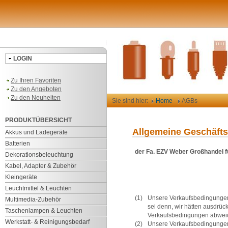
LOGIN
Zu Ihren Favoriten
Zu den Angeboten
Zu den Neuheiten
Sie sind hier:
Home
AGBs
PRODUKTÜBERSICHT
Allgemeine Geschäft
Akkus und Ladegeräte
Batterien
der Fa. EZV Weber Großhandel fü
Dekorationsbeleuchtung
Kabel, Adapter & Zubehör
Kleingeräte
Leuchtmittel & Leuchten
(1)
Unsere Verkaufsbedingungen
Multimedia-Zubehör
sei denn, wir hätten ausdrü
Taschenlampen & Leuchten
Verkaufsbedingungen abweic
Werkstatt- & Reinigungsbedarf
(2)
Unsere Verkaufsbedingungen