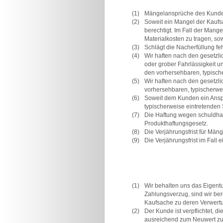
(1)
Mängelansprüche des Kunden
(2)
Soweit ein Mangel der Kaufsa
berechtigt. Im Fall der Mang
Materialkosten zu tragen, so
(3)
Schlägt die Nacherfüllung feh
(4)
Wir haften nach den gesetzli
oder grober Fahrlässigkeit un
den vorhersehbaren, typisch
(5)
Wir haften nach den gesetzli
vorhersehbaren, typischerwe
(6)
Soweit dem Kunden ein Anspru
typischerweise eintretenden
(7)
Die Haftung wegen schuldhaft
Produkthaftungsgesetz.
(8)
Die Verjährungsfrist für Mä
(9)
Die Verjährungsfrist im Fall
(1)
Wir behalten uns das Eigent
Zahlungsverzug, sind wir ber
Kaufsache zu deren Verwertu
(2)
Der Kunde ist verpflichtet, 
ausreichend zum Neuwert zu v