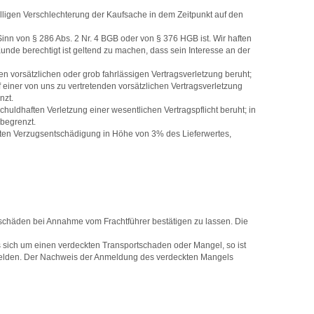
älligen Verschlechterung der Kaufsache in dem Zeitpunkt auf den
nn von § 286 Abs. 2 Nr. 4 BGB oder von § 376 HGB ist. Wir haften
nde berechtigt ist geltend zu machen, dass sein Interesse an der
en vorsätzlichen oder grob fahrlässigen Vertragsverletzung beruht;
f einer von uns zu vertretenden vorsätzlichen Vertragsverletzung
nzt.
huldhaften Verletzung einer wesentlichen Vertragspflicht beruht; in
 begrenzt.
erten Verzugsentschädigung in Höhe von 3% des Lieferwertes,
rtschäden bei Annahme vom Frachtführer bestätigen zu lassen. Die
es sich um einen verdeckten Transportschaden oder Mangel, so ist
zumelden. Der Nachweis der Anmeldung des verdeckten Mangels