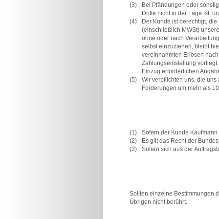
(3)
Bei Pfändungen oder sonstige
Dritte nicht in der Lage ist,
(4)
Der Kunde ist berechtigt, di
(einschließlich MWSt) unser
ohne oder nach Verarbeitung 
selbst einzuziehen, bleibt h
vereinnahmten Erlösen nachko
Zahlungseinstellung vorliegt
Einzug erforderlichen Angabe
(5)
Wir verpflichten uns, die un
Forderungen um mehr als 10%
(1)
Sofern der Kunde Kaufmann is
(2)
Es gilt das Recht der Bundes
(3)
Sofern sich aus der Auftragsb
Sollten einzelne Bestimmungen die
Übrigen nicht berührt.