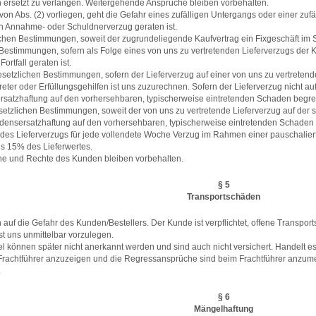
ersetzt zu verlangen. Weitergehende Ansprüche bleiben vorbehalten.
on Abs. (2) vorliegen, geht die Gefahr eines zufälligen Untergangs oder einer zuf
in Annahme- oder Schuldnerverzug geraten ist.
chen Bestimmungen, soweit der zugrundeliegende Kaufvertrag ein Fixgeschäft im Si
estimmungen, sofern als Folge eines von uns zu vertretenden Lieferverzugs der Ku
ortfall geraten ist.
esetzlichen Bestimmungen, sofern der Lieferverzug auf einer von uns zu vertretend
eter oder Erfüllungsgehilfen ist uns zuzurechnen. Sofern der Lieferverzug nicht au
ersatzhaftung auf den vorhersehbaren, typischerweise eintretenden Schaden begre
etzlichen Bestimmungen, soweit der von uns zu vertretende Lieferverzug auf der sc
hadensersatzhaftung auf den vorhersehbaren, typischerweise eintretenden Schaden
ll des Lieferverzugs für jede vollendete Woche Verzug im Rahmen einer pauschali
ls 15% des Lieferwertes.
he und Rechte des Kunden bleiben vorbehalten.
§ 5
Transportschäden
 auf die Gefahr des Kunden/Bestellers. Der Kunde ist verpflichtet, offene Transpo
t uns unmittelbar vorzulegen.
el können später nicht anerkannt werden und sind auch nicht versichert. Handelt 
eim Frachtführer anzuzeigen und die Regressansprüche sind beim Frachtführer an
.
§ 6
Mängelhaftung