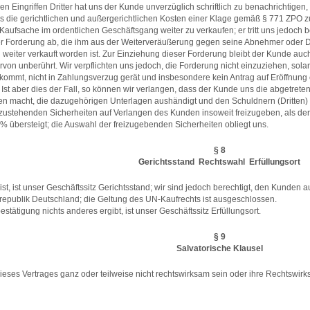
n Eingriffen Dritter hat uns der Kunde unverzüglich schriftlich zu benachrichtig
 uns die gerichtlichen und außergerichtlichen Kosten einer Klage gemäß § 771 ZPO zu
e Kaufsache im ordentlichen Geschäftsgang weiter zu verkaufen; er tritt uns jedoch 
er Forderung ab, die ihm aus der Weiterveräußerung gegen seine Abnehmer oder 
weiter verkauft worden ist. Zur Einziehung dieser Forderung bleibt der Kunde auc
iervon unberührt. Wir verpflichten uns jedoch, die Forderung nicht einzuziehen, s
mmt, nicht in Zahlungsverzug gerät und insbesondere kein Antrag auf Eröffnung ei
. Ist aber dies der Fall, so können wir verlangen, dass der Kunde uns die abgetre
n macht, die dazugehörigen Unterlagen aushändigt und den Schuldnern (Dritten) di
s zustehenden Sicherheiten auf Verlangen des Kunden insoweit freizugeben, als der
 übersteigt; die Auswahl der freizugebenden Sicherheiten obliegt uns.
§ 8
Gerichtsstand  Rechtswahl  Erfüllungsort
t, ist unser Geschäftssitz Gerichtsstand; wir sind jedoch berechtigt, den Kunden 
republik Deutschland; die Geltung des UN-Kaufrechts ist ausgeschlossen.
estätigung nichts anderes ergibt, ist unser Geschäftssitz Erfüllungsort.
§ 9
Salvatorische Klausel
ses Vertrages ganz oder teilweise nicht rechtswirksam sein oder ihre Rechtswirksam