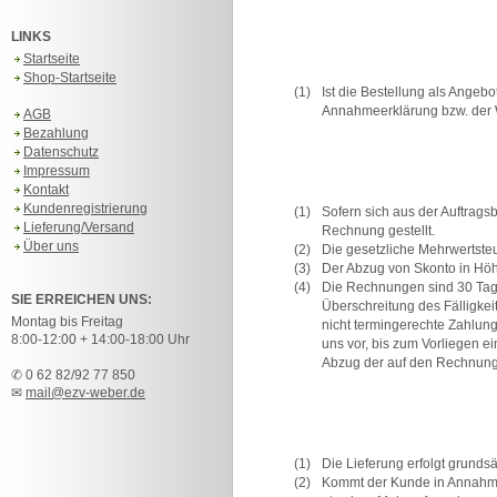
LINKS
Startseite
Shop-Startseite
(1)
Ist die Bestellung als Angeb
Annahmeerklärung bzw. der
AGB
Bezahlung
Datenschutz
Impressum
Kontakt
Kundenregistrierung
(1)
Sofern sich aus der Auftrags
Lieferung/Versand
Rechnung gestellt.
Über uns
(2)
Die gesetzliche Mehrwertste
(3)
Der Abzug von Skonto in Höh
(4)
Die Rechnungen sind 30 Tage
SIE ERREICHEN UNS:
Überschreitung des Fälligke
Montag bis Freitag
nicht termingerechte Zahlun
8:00-12:00 + 14:00-18:00 Uhr
uns vor, bis zum Vorliegen e
Abzug der auf den Rechnung
✆ 0 62 82/92 77 850
✉
mail@ezv-weber.de
(1)
Die Lieferung erfolgt grunds
(2)
Kommt der Kunde in Annahmeve