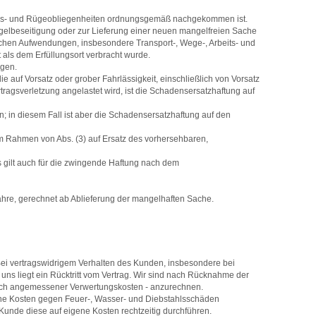
gs- und Rügeobliegenheiten ordnungsgemäß nachgekommen ist.
ngelbeseitigung oder zur Lieferung einer neuen mangelfreien Sache
rlichen Aufwendungen, insbesondere Transport-, Wege-, Arbeits- und
 als dem Erfüllungsort verbracht wurde.
ngen.
auf Vorsatz oder grober Fahrlässigkeit, einschließlich von Vorsatz
rtragsverletzung angelastet wird, ist die Schadensersatzhaftung auf
n; in diesem Fall ist aber die Schadensersatzhaftung auf den
im Rahmen von Abs. (3) auf Ersatz des vorhersehbaren,
s gilt auch für die zwingende Haftung nach dem
 Jahre, gerechnet ab Ablieferung der mangelhaften Sache.
Bei vertragswidrigem Verhalten des Kunden, insbesondere bei
ns liegt ein Rücktritt vom Vertrag. Wir sind nach Rücknahme der
glich angemessener Verwertungskosten - anzurechnen.
eigene Kosten gegen Feuer-, Wasser- und Diebstahlsschäden
Kunde diese auf eigene Kosten rechtzeitig durchführen.