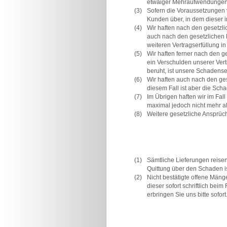
etwaiger Mehraufwendungen 
(3)
Sofern die Voraussetzungen v
Kunden über, in dem dieser 
(4)
Wir haften nach den gesetzli
auch nach den gesetzlichen B
weiteren Vertragserfüllung in F
(5)
Wir haften ferner nach den g
ein Verschulden unserer Vertr
beruht, ist unsere Schadens
(6)
Wir haften auch nach den ges
diesem Fall ist aber die Sc
(7)
Im Übrigen haften wir im Fa
maximal jedoch nicht mehr a
(8)
Weitere gesetzliche Ansprüc
(1)
Sämtliche Lieferungen reisen
Quittung über den Schaden is
(2)
Nicht bestätigte offene Mäng
dieser sofort schriftlich b
erbringen Sie uns bitte sofort