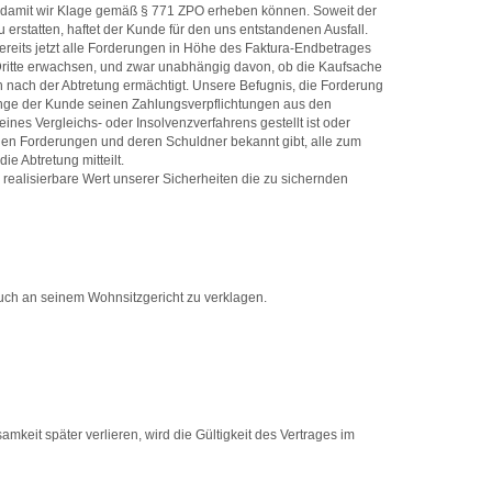
en, damit wir Klage gemäß § 771 ZPO erheben können. Soweit der
 erstatten, haftet der Kunde für den uns entstandenen Ausfall.
bereits jetzt alle Forderungen in Höhe des Faktura-Endbetrages
Dritte erwachsen, und zwar unabhängig davon, ob die Kaufsache
h nach der Abtretung ermächtigt. Unsere Befugnis, die Forderung
olange der Kunde seinen Zahlungsverpflichtungen aus den
nes Vergleichs- oder Insolvenzverfahrens gestellt ist oder
tenen Forderungen und deren Schuldner bekannt gibt, alle zum
e Abtretung mitteilt.
 realisierbare Wert unserer Sicherheiten die zu sichernden
auch an seinem Wohnsitzgericht zu verklagen.
keit später verlieren, wird die Gültigkeit des Vertrages im