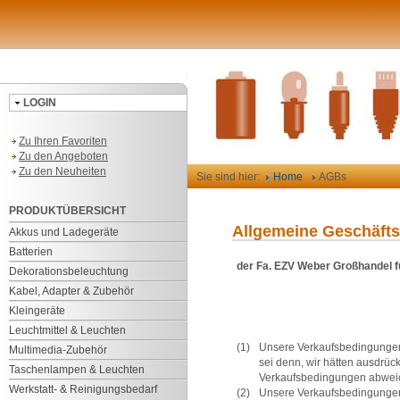
LOGIN
Zu Ihren Favoriten
Zu den Angeboten
Zu den Neuheiten
Sie sind hier:
Home
AGBs
PRODUKTÜBERSICHT
Allgemeine Geschäft
Akkus und Ladegeräte
Batterien
der Fa. EZV Weber Großhandel fü
Dekorationsbeleuchtung
Kabel, Adapter & Zubehör
Kleingeräte
Leuchtmittel & Leuchten
(1)
Unsere Verkaufsbedingungen
Multimedia-Zubehör
sei denn, wir hätten ausdrü
Taschenlampen & Leuchten
Verkaufsbedingungen abweic
Werkstatt- & Reinigungsbedarf
(2)
Unsere Verkaufsbedingungen