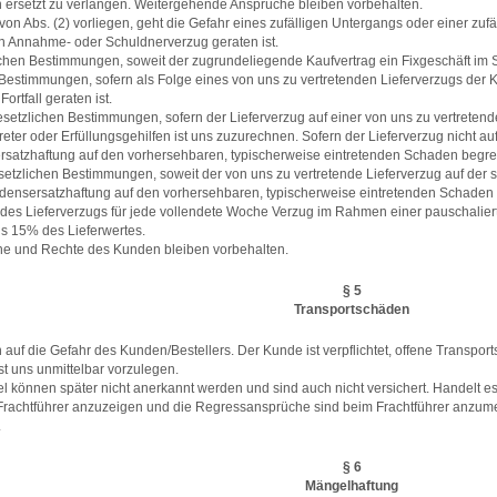
ersetzt zu verlangen. Weitergehende Ansprüche bleiben vorbehalten.
on Abs. (2) vorliegen, geht die Gefahr eines zufälligen Untergangs oder einer zuf
in Annahme- oder Schuldnerverzug geraten ist.
chen Bestimmungen, soweit der zugrundeliegende Kaufvertrag ein Fixgeschäft im Si
estimmungen, sofern als Folge eines von uns zu vertretenden Lieferverzugs der Ku
ortfall geraten ist.
esetzlichen Bestimmungen, sofern der Lieferverzug auf einer von uns zu vertretend
eter oder Erfüllungsgehilfen ist uns zuzurechnen. Sofern der Lieferverzug nicht au
ersatzhaftung auf den vorhersehbaren, typischerweise eintretenden Schaden begre
etzlichen Bestimmungen, soweit der von uns zu vertretende Lieferverzug auf der sc
hadensersatzhaftung auf den vorhersehbaren, typischerweise eintretenden Schaden
ll des Lieferverzugs für jede vollendete Woche Verzug im Rahmen einer pauschali
ls 15% des Lieferwertes.
he und Rechte des Kunden bleiben vorbehalten.
§ 5
Transportschäden
 auf die Gefahr des Kunden/Bestellers. Der Kunde ist verpflichtet, offene Transpo
t uns unmittelbar vorzulegen.
el können später nicht anerkannt werden und sind auch nicht versichert. Handelt 
eim Frachtführer anzuzeigen und die Regressansprüche sind beim Frachtführer an
.
§ 6
Mängelhaftung