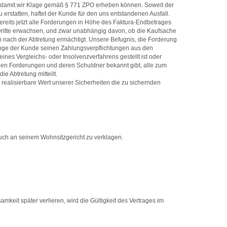
en, damit wir Klage gemäß § 771 ZPO erheben können. Soweit der
 erstatten, haftet der Kunde für den uns entstandenen Ausfall.
bereits jetzt alle Forderungen in Höhe des Faktura-Endbetrages
Dritte erwachsen, und zwar unabhängig davon, ob die Kaufsache
h nach der Abtretung ermächtigt. Unsere Befugnis, die Forderung
olange der Kunde seinen Zahlungsverpflichtungen aus den
nes Vergleichs- oder Insolvenzverfahrens gestellt ist oder
tenen Forderungen und deren Schuldner bekannt gibt, alle zum
e Abtretung mitteilt.
 realisierbare Wert unserer Sicherheiten die zu sichernden
auch an seinem Wohnsitzgericht zu verklagen.
keit später verlieren, wird die Gültigkeit des Vertrages im