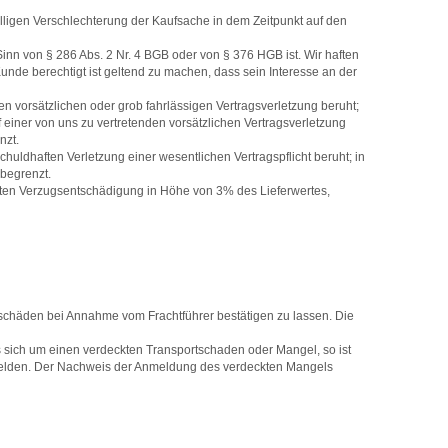
älligen Verschlechterung der Kaufsache in dem Zeitpunkt auf den
nn von § 286 Abs. 2 Nr. 4 BGB oder von § 376 HGB ist. Wir haften
nde berechtigt ist geltend zu machen, dass sein Interesse an der
en vorsätzlichen oder grob fahrlässigen Vertragsverletzung beruht;
f einer von uns zu vertretenden vorsätzlichen Vertragsverletzung
nzt.
huldhaften Verletzung einer wesentlichen Vertragspflicht beruht; in
 begrenzt.
erten Verzugsentschädigung in Höhe von 3% des Lieferwertes,
rtschäden bei Annahme vom Frachtführer bestätigen zu lassen. Die
es sich um einen verdeckten Transportschaden oder Mangel, so ist
zumelden. Der Nachweis der Anmeldung des verdeckten Mangels