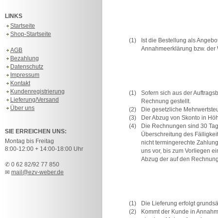
LINKS
Startseite
Shop-Startseite
(1)
Ist die Bestellung als Angeb
Annahmeerklärung bzw. der
AGB
Bezahlung
Datenschutz
Impressum
Kontakt
Kundenregistrierung
(1)
Sofern sich aus der Auftrags
Lieferung/Versand
Rechnung gestellt.
Über uns
(2)
Die gesetzliche Mehrwertste
(3)
Der Abzug von Skonto in Höh
(4)
Die Rechnungen sind 30 Tage
SIE ERREICHEN UNS:
Überschreitung des Fälligke
Montag bis Freitag
nicht termingerechte Zahlun
8:00-12:00 + 14:00-18:00 Uhr
uns vor, bis zum Vorliegen e
Abzug der auf den Rechnung
✆ 0 62 82/92 77 850
✉
mail@ezv-weber.de
(1)
Die Lieferung erfolgt grunds
(2)
Kommt der Kunde in Annahmeve