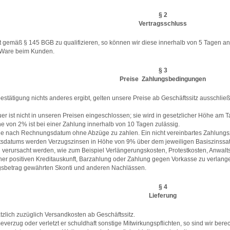
§ 2
Vertragsschluss
ot gemäß § 145 BGB zu qualifizieren, so können wir diese innerhalb von 5 Tagen 
 Ware beim Kunden.
§ 3
Preise  Zahlungsbedingungen
bestätigung nichts anderes ergibt, gelten unsere Preise ab Geschäftssitz ausschl
uer ist nicht in unseren Preisen eingeschlossen; sie wird in gesetzlicher Höhe a
e von 2% ist bei einer Zahlung innerhalb von 10 Tagen zulässig.
 nach Rechnungsdatum ohne Abzüge zu zahlen. Ein nicht vereinbartes Zahlungszie
itsdatums werden Verzugszinsen in Höhe von 9% über dem jeweiligen Basiszinssatz
g verursacht werden, wie zum Beispiel Verlängerungskosten, Protestkosten, Anwalt
iner positiven Kreditauskunft, Barzahlung oder Zahlung gegen Vorkasse zu verlange
sbetrag gewährten Skonti und anderen Nachlässen.
§ 4
Lieferung
ätzlich zuzüglich Versandkosten ab Geschäftssitz.
rzug oder verletzt er schuldhaft sonstige Mitwirkungspflichten, so sind wir berec