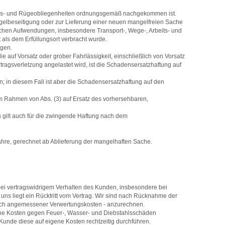
gs- und Rügeobliegenheiten ordnungsgemäß nachgekommen ist.
ngelbeseitigung oder zur Lieferung einer neuen mangelfreien Sache
rlichen Aufwendungen, insbesondere Transport-, Wege-, Arbeits- und
 als dem Erfüllungsort verbracht wurde.
ngen.
auf Vorsatz oder grober Fahrlässigkeit, einschließlich von Vorsatz
rtragsverletzung angelastet wird, ist die Schadensersatzhaftung auf
n; in diesem Fall ist aber die Schadensersatzhaftung auf den
im Rahmen von Abs. (3) auf Ersatz des vorhersehbaren,
s gilt auch für die zwingende Haftung nach dem
 Jahre, gerechnet ab Ablieferung der mangelhaften Sache.
Bei vertragswidrigem Verhalten des Kunden, insbesondere bei
ns liegt ein Rücktritt vom Vertrag. Wir sind nach Rücknahme der
glich angemessener Verwertungskosten - anzurechnen.
eigene Kosten gegen Feuer-, Wasser- und Diebstahlsschäden
Kunde diese auf eigene Kosten rechtzeitig durchführen.