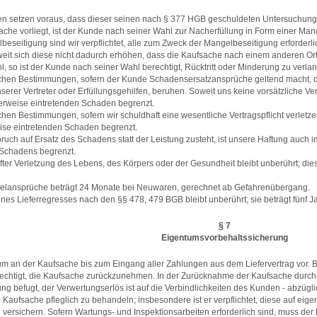
 setzen voraus, dass dieser seinen nach § 377 HGB geschuldeten Untersuchun
che vorliegt, ist der Kunde nach seiner Wahl zur Nacherfüllung in Form einer Ma
elbeseitigung sind wir verpflichtet, alle zum Zweck der Mangelbeseitigung erforde
weit sich diese nicht dadurch erhöhen, dass die Kaufsache nach einem anderen Ort
l, so ist der Kunde nach seiner Wahl berechtigt, Rücktritt oder Minderung zu verla
chen Bestimmungen, sofern der Kunde Schadensersatzansprüche geltend macht, die 
serer Vertreter oder Erfüllungsgehilfen, beruhen. Soweit uns keine vorsätzliche Ve
erweise eintretenden Schaden begrenzt.
chen Bestimmungen, sofern wir schuldhaft eine wesentliche Vertragspflicht verletze
ise eintretenden Schaden begrenzt.
ch auf Ersatz des Schadens statt der Leistung zusteht, ist unsere Haftung auch 
 Schadens begrenzt.
er Verletzung des Lebens, des Körpers oder der Gesundheit bleibt unberührt; die
ngelansprüche beträgt 24 Monate bei Neuwaren, gerechnet ab Gefahrenübergang.
 eines Lieferregresses nach den §§ 478, 479 BGB bleibt unberührt; sie beträgt fünf
§ 7
Eigentumsvorbehaltssicherung
um an der Kaufsache bis zum Eingang aller Zahlungen aus dem Liefervertrag vor. 
echtigt, die Kaufsache zurückzunehmen. In der Zurücknahme der Kaufsache durch u
ng befugt, der Verwertungserlös ist auf die Verbindlichkeiten des Kunden - abzü
die Kaufsache pfleglich zu behandeln; insbesondere ist er verpflichtet, diese auf 
ersichern. Sofern Wartungs- und Inspektionsarbeiten erforderlich sind, muss der 