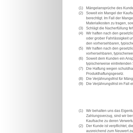
(1)
Mängelansprüche des Kunden
(2)
Soweit ein Mangel der Kaufsa
berechtigt. Im Fall der Mang
Materialkosten zu tragen, so
(3)
Schlägt die Nacherfüllung feh
(4)
Wir haften nach den gesetzli
oder grober Fahrlässigkeit un
den vorhersehbaren, typisch
(5)
Wir haften nach den gesetzli
vorhersehbaren, typischerwe
(6)
Soweit dem Kunden ein Anspru
typischerweise eintretenden
(7)
Die Haftung wegen schuldhaft
Produkthaftungsgesetz.
(8)
Die Verjährungsfrist für Mä
(9)
Die Verjährungsfrist im Fall
(1)
Wir behalten uns das Eigent
Zahlungsverzug, sind wir ber
Kaufsache zu deren Verwertu
(2)
Der Kunde ist verpflichtet, 
ausreichend zum Neuwert zu v