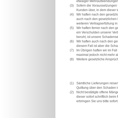
etwaiger Mehraufwendungen 
(3)
Sofern die Voraussetzungen v
Kunden über, in dem dieser 
(4)
Wir haften nach den gesetzli
auch nach den gesetzlichen B
weiteren Vertragserfüllung in F
(5)
Wir haften ferner nach den g
ein Verschulden unserer Vertr
beruht, ist unsere Schadens
(6)
Wir haften auch nach den ges
diesem Fall ist aber die Sc
(7)
Im Übrigen haften wir im Fa
maximal jedoch nicht mehr a
(8)
Weitere gesetzliche Ansprüc
(1)
Sämtliche Lieferungen reisen
Quittung über den Schaden is
(2)
Nicht bestätigte offene Mäng
dieser sofort schriftlich b
erbringen Sie uns bitte sofort