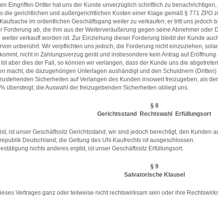
n Eingriffen Dritter hat uns der Kunde unverzüglich schriftlich zu benachrichtig
 uns die gerichtlichen und außergerichtlichen Kosten einer Klage gemäß § 771 ZPO zu
e Kaufsache im ordentlichen Geschäftsgang weiter zu verkaufen; er tritt uns jedoch 
er Forderung ab, die ihm aus der Weiterveräußerung gegen seine Abnehmer oder 
weiter verkauft worden ist. Zur Einziehung dieser Forderung bleibt der Kunde auc
iervon unberührt. Wir verpflichten uns jedoch, die Forderung nicht einzuziehen, s
mmt, nicht in Zahlungsverzug gerät und insbesondere kein Antrag auf Eröffnung ei
. Ist aber dies der Fall, so können wir verlangen, dass der Kunde uns die abgetre
n macht, die dazugehörigen Unterlagen aushändigt und den Schuldnern (Dritten) di
s zustehenden Sicherheiten auf Verlangen des Kunden insoweit freizugeben, als der
 übersteigt; die Auswahl der freizugebenden Sicherheiten obliegt uns.
§ 8
Gerichtsstand  Rechtswahl  Erfüllungsort
t, ist unser Geschäftssitz Gerichtsstand; wir sind jedoch berechtigt, den Kunden 
republik Deutschland; die Geltung des UN-Kaufrechts ist ausgeschlossen.
estätigung nichts anderes ergibt, ist unser Geschäftssitz Erfüllungsort.
§ 9
Salvatorische Klausel
ses Vertrages ganz oder teilweise nicht rechtswirksam sein oder ihre Rechtswirksam