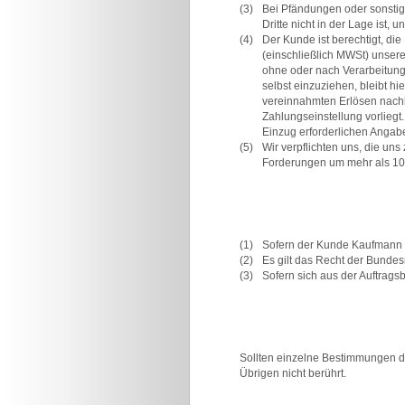
(3)
Bei Pfändungen oder sonstige
Dritte nicht in der Lage ist,
(4)
Der Kunde ist berechtigt, di
(einschließlich MWSt) unser
ohne oder nach Verarbeitung 
selbst einzuziehen, bleibt h
vereinnahmten Erlösen nachko
Zahlungseinstellung vorliegt
Einzug erforderlichen Angabe
(5)
Wir verpflichten uns, die un
Forderungen um mehr als 10%
(1)
Sofern der Kunde Kaufmann is
(2)
Es gilt das Recht der Bundes
(3)
Sofern sich aus der Auftragsb
Sollten einzelne Bestimmungen die
Übrigen nicht berührt.